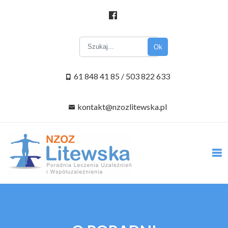
Ok
61 848 41 85 / 503 822 633
kontakt@nzozlitewska.pl